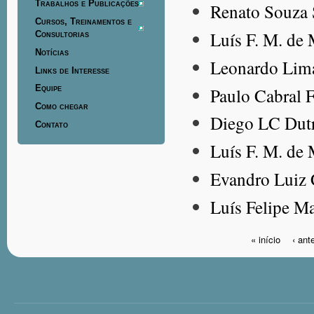
Trabalhos e Publicações
Renato Souza 
Cursos, Treinamentos e
Luís F. M. de
Consultorias
Notícias
Leonardo Lim
Links de Interesse
Equipe
Paulo Cabral F
Como chegar
Diego LC Dut
Contato
Luís F. M. de
Evandro Luiz
Luís Felipe M
« início
‹ ante
Páginas