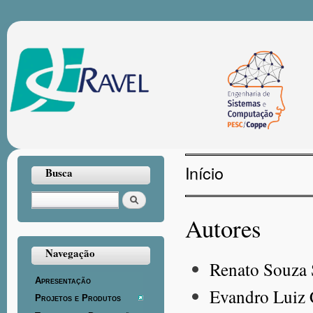
Pul
par
con
prin
Início
Busca
Você está aqui
Buscar
Autores
Navegação
Renato Souza 
Apresentação
Evandro Luiz
Projetos e Produtos