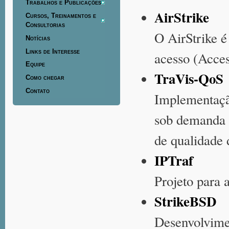
Trabalhos e Publicações
AirStrike
Cursos, Treinamentos e
Consultorias
O AirStrike 
Notícias
Links de Interesse
acesso (Acces
Equipe
TraVis-QoS
Como chegar
Contato
Implementaçã
sob demanda p
de qualidade 
IPTraf
Projeto para 
StrikeBSD
Desenvolvime