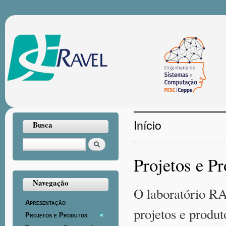
Pul
par
con
prin
Início
Busca
Você está aqui
Buscar
Projetos e P
Navegação
O laboratório RA
Apresentação
projetos e produt
Projetos e Produtos