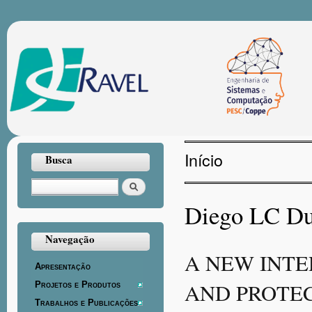
Pul
par
con
prin
Início
Busca
Você está aqui
Buscar
Diego LC Du
Navegação
A NEW INTE
Apresentação
AND PROTEC
Projetos e Produtos
Trabalhos e Publicações