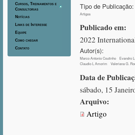
Tipo de Publicação:
Cursos, Treinamentos e
Consultorias
Artigos
Notícias
Publicado em:
Links de Interesse
Equipe
2022 Internation
Como chegar
Contato
Autor(s):
Marco Antonio Coutinho
Evandro L
Claudio L Amorim
Valeriana G. Ro
Data de Publica
sábado, 15 Janeir
Arquivo:
Artigo