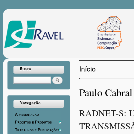
Pul
par
con
prin
Início
Busca
Você está aqui
Buscar
Paulo Cabral
Navegação
RADNET-S: 
Apresentação
TRANSMISSÃ
Projetos e Produtos
Trabalhos e Publicações