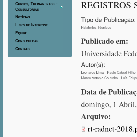
REGISTROS 
Cursos, Treinamentos e
Consultorias
Tipo de Publicação:
Notícias
Links de Interesse
Relatórios Técnicos
Equipe
Publicado em:
Como chegar
Contato
Universidade Fede
Autor(s):
Leonardo Lima
Paulo Cabral Filho
Marco Antonio Coutinho
Luís Feli
Data de Publica
domingo, 1 Abril
Arquivo:
rt-radnet-2018.