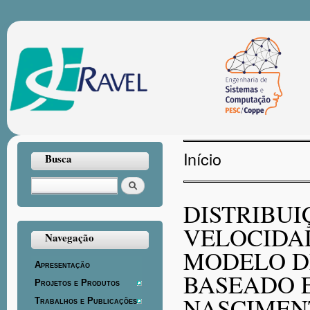
Pul
par
con
prin
Início
Busca
Você está aqui
Buscar
DISTRIBUI
VELOCIDA
Navegação
MODELO D
Apresentação
BASEADO 
Projetos e Produtos
NASCIMEN
Trabalhos e Publicações