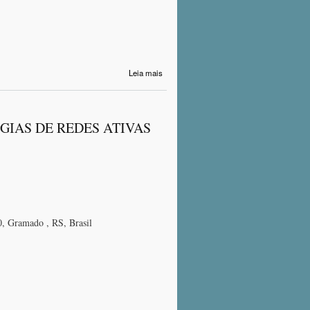
sobre
Leia mais
GERÊNCIA
BASEADA
NA WEB
IAS DE REDES ATIVAS
, Gramado , RS, Brasil