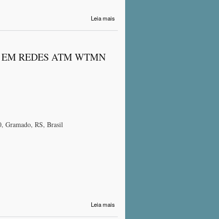
sobre UMA
Leia mais
PROPOSTA PARA
O EMPREGO DE
TECNOLOGIAS DE
REDES ATIVAS
S EM REDES ATM WTMN
NO
GERENCIAMENTO
DE REDES. WTMN
2000
, Gramado, RS, Brasil
sobre UMA
Leia mais
PROPOSTA