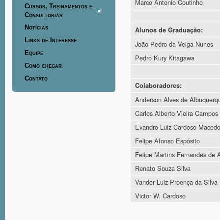
Marco Antonio Coutinho
Cursos, Treinamentos e
Consultorias
Notícias
Alunos de Graduação:
Links de Interesse
João Pedro da Veiga Nunes
Equipe
Pedro Kury Kitagawa
Como chegar
Contato
Colaboradores:
Anderson Alves de Albuquerq
Carlos Alberto Vieira Campos
Evandro Luiz Cardoso Maced
Felipe Afonso Espósito
Felipe Martins Fernandes de 
Renato Souza Silva
Vander Luiz Proença da Silva
Victor W. Cardoso