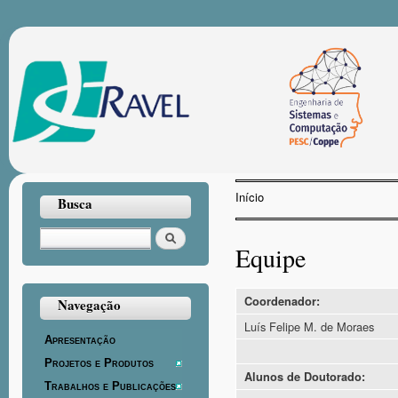
Pul
par
con
prin
Início
Busca
Você está aqui
Buscar
Equipe
Coordenador:
Navegação
Luís Felipe M. de Moraes
Apresentação
Projetos e Produtos
Alunos de Doutorado:
Trabalhos e Publicações