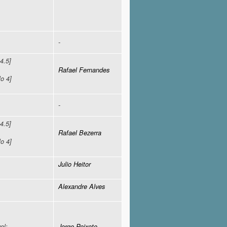
-
4.5]
Rafael Fernandes
lo 4]
-
4.5]
Rafael Bezerra
lo 4]
Julio Heitor
Alexandre Alves
Jorge Peixoto
el;