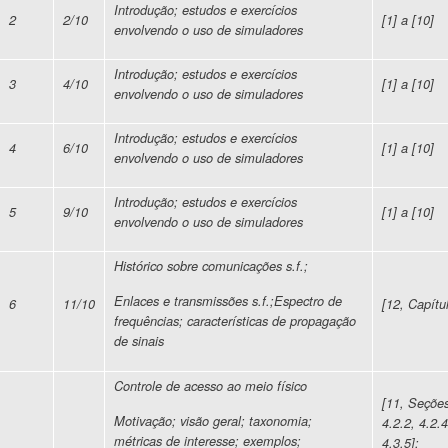
Introdução; estudos e exercícios
2
2/10
[1] a [10]
envolvendo o uso de simuladores
Introdução; estudos e exercícios
3
4/10
[1] a [10]
envolvendo o uso de simuladores
Introdução; estudos e exercícios
4
6/10
[1] a [10]
envolvendo o uso de simuladores
Introdução; estudos e exercícios
5
9/10
[1] a [10]
envolvendo o uso de simuladores
Histórico sobre comunicações s.f.;
Enlaces e transmissões s.f.;Espectro de
6
11/10
[12, Capítu
frequências; características de propagação
de sinais
Controle de acesso ao meio físico
[11, Seções
Motivação; visão geral; taxonomia;
4.2.2, 4.2.4
métricas de interesse; exemplos;
4.3.5];