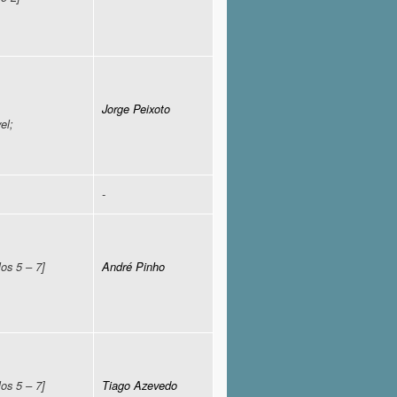
Jorge Peixoto
el;
-
los 5 – 7]
André Pinho
los 5 – 7]
Tiago Azevedo