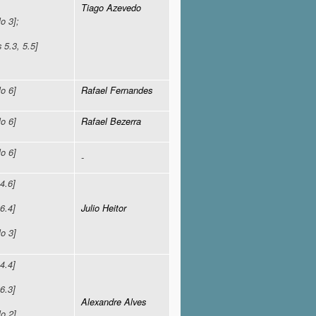
Tiago Azevedo
o 3];
 5.3, 5.5]
lo 6]
Rafael Fernandes
lo 6]
Rafael Bezerra
lo 6]
-
4.6]
Julio Heitor
6.4]
lo 3]
4.4]
6.3]
Alexandre Alves
lo 2]