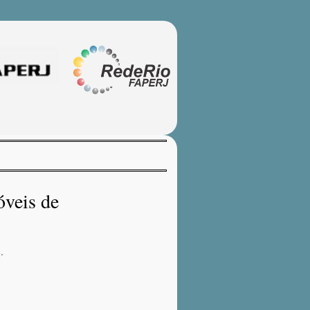
veis de
.