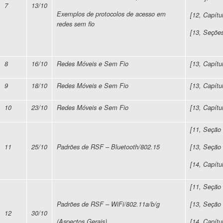
7
13/10
Exemplos de protocolos de acesso em
[12, Capítul
redes sem fio
[13, Seções
8
16/10
Redes Móveis e Sem Fio
[13, Capítu
9
18/10
Redes Móveis e Sem Fio
[13, Capítu
10
23/10
Redes Móveis e Sem Fio
[13, Capítu
[11, Seção 
11
25/10
Padrões de RSF – Bluetooth/802.15
[13, Seção 
[14, Capítu
[11, Seção 
Padrões de RSF – WiFi/802.11a/b/g
[13, Seção 
12
30/10
(Aspectos Gerais)
[14, Capítu