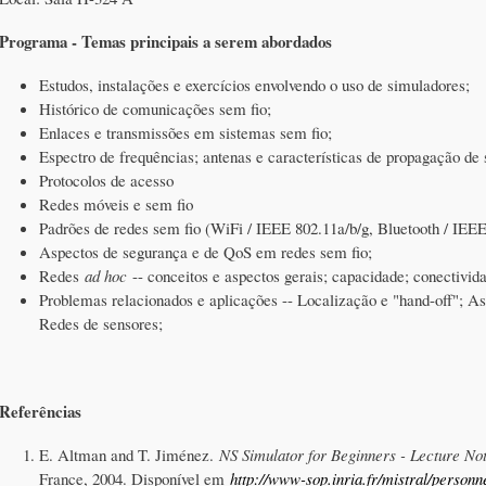
Programa - Temas principais a serem abordados
Estudos, instalações e exercícios envolvendo o uso de simuladores;
Histórico de comunicações sem fio;
Enlaces e transmissões em sistemas sem fio;
Espectro de frequências; antenas e características de propagação de
Protocolos de acesso
Redes móveis e sem fio
Padrões de redes sem fio (WiFi / IEEE 802.11a/b/g, Bluetooth / IE
Aspectos de segurança e de QoS em redes sem fio;
Redes
ad hoc
-- conceitos e aspectos gerais; capacidade; conectivi
Problemas relacionados e aplicações -- Localização e "hand-off"; 
Redes de sensores;
Referências
E. Altman and T. Jiménez.
NS Simulator for Beginners - Lecture No
France, 2004. Disponível em
http://www-sop.inria.fr/mistral/perso