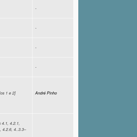
-
-
-
-
los 1 e 2]
André Pinho
 4.1, 4.2.1,
, 4.2.6, 4..3.3–