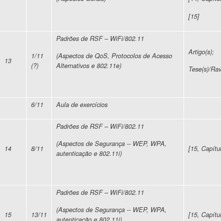
[15]
Padrões de RSF – WiFi/802.11
Artigo(s);
1/11
(Aspectos de QoS, Protocolos de Acesso
13
(?)
Alternativos e 802.11e)
Tese(s)/Rav
6/11
Aula de exercícios
Padrões de RSF – WiFi/802.11
(Aspectos de Segurança -- WEP, WPA,
14
8/11
[15, Capítu
autenticação e 802.11i)
Padrões de RSF – WiFi/802.11
(Aspectos de Segurança -- WEP, WPA,
15
13/11
[15, Capítu
autenticação e 802.11i)