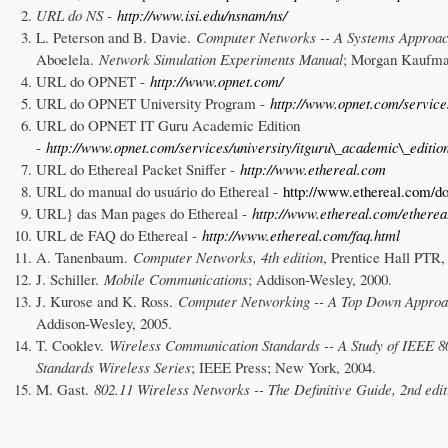
URL do NS -
http://www.isi.edu/nsnam/ns/
L. Peterson and B. Davie.
Computer Networks -- A Systems Approach
Aboelela.
Network Simulation Experiments Manual
; Morgan Kaufma
URL do OPNET -
http://www.opnet.com/
URL do OPNET University Program -
http://www.opnet.com/services
URL do OPNET IT Guru Academic Edition
-
http://www.opnet.com/services/university/itguru\_academic\_editio
URL do Ethereal Packet Sniffer -
http://www.ethereal.com
URL do manual do usuário do Ethereal -
http://www.ethereal.com/do
URL} das Man pages do Ethereal -
http://www.ethereal.com/etherea
URL de FAQ do Ethereal -
http://www.ethereal.com/faq.html
A. Tanenbaum.
Computer Networks, 4th edition
, Prentice Hall PTR,
J. Schiller.
Mobile Communications
; Addison-Wesley, 2000.
J. Kurose and K. Ross.
Computer Networking -- A Top Down Approach
Addison-Wesley, 2005.
T. Cooklev.
Wireless Communication Standards -- A Study of IEEE 8
Standards Wireless Series
; IEEE Press; New York, 2004.
M. Gast.
802.11 Wireless Networks -- The Definitive Guide, 2nd edit