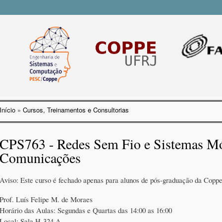
Pular
para o
conteúdo
principal
Início
»
Cursos, Treinamentos e Consultorias
Você está aqui
CPS763 - Redes Sem Fio e Sistemas Mó
Comunicações
Aviso: Este curso é fechado apenas para alunos de pós-graduação da Coppe
Prof. Luís Felipe M. de Moraes
Horário das Aulas: Segundas e Quartas das 14:00 as 16:00
Local: Sala H-324 A