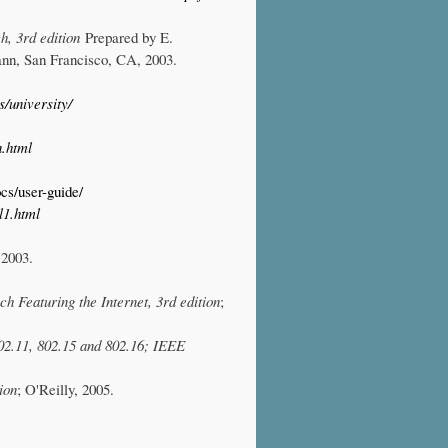
, 3rd edition
Prepared by E.
nn, San Francisco, CA, 2003.
/university/
n.html
cs/user-guide/
l1.html
 2003.
 Featuring the Internet, 3rd edition
;
02.11, 802.15 and 802.16; IEEE
ion
; O'Reilly, 2005.