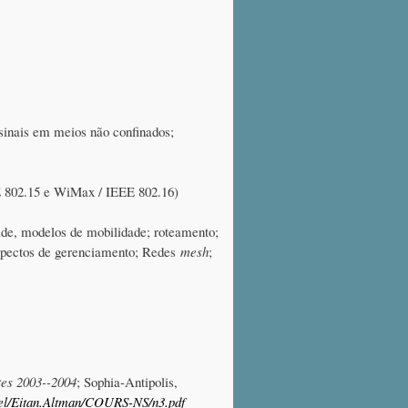
 sinais em meios não confinados;
EE 802.15 e WiMax / IEEE 802.16)
dade, modelos de mobilidade; roteamento;
Aspectos de gerenciamento; Redes
mesh
;
tes 2003--2004
; Sophia-Antipolis,
nnel/Eitan.Altman/COURS-NS/n3.pdf