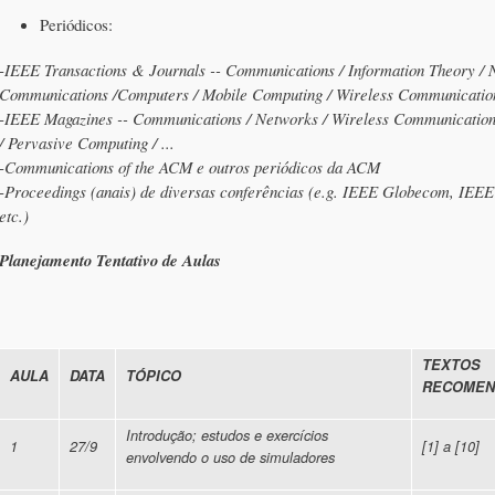
Periódicos:
-
IEEE Transactions & Journals -- Communications / Information Theory / N
Communications /Computers / Mobile Computing / Wireless Communications 
-
IEEE Magazines -- Communications / Networks / Wireless Communications 
/ Pervasive Computing / ...
-
Communications of the ACM e outros periódicos da ACM
-
Proceedings (anais) de diversas conferências (
e.g. IEEE Globecom, IE
etc.)
Planejamento Tentativo de Aulas
TEXTOS
AULA
DATA
TÓPICO
RECOMEN
Introdução; estudos e exercícios
1
27/9
[1] a [10]
envolvendo o uso de simuladores