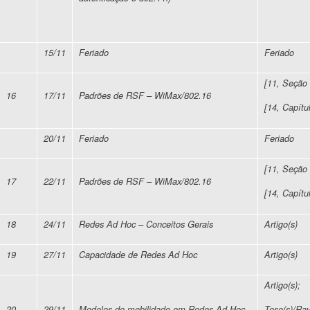
15/11
Feriado
Feriado
[11, Seção 
16
17/11
Padrões de RSF – WiMax/802.16
[14, Capítu
20/11
Feriado
Feriado
[11, Seção 
17
22/11
Padrões de RSF – WiMax/802.16
[14, Capítu
18
24/11
Redes Ad Hoc – Conceitos Gerais
Artigo(s)
19
27/11
Capacidade de Redes Ad Hoc
Artigo(s)
Artigo(s);
20
29/11
Modelos de mobilidade em Redes Ad Hoc
Tese(s)/Rav