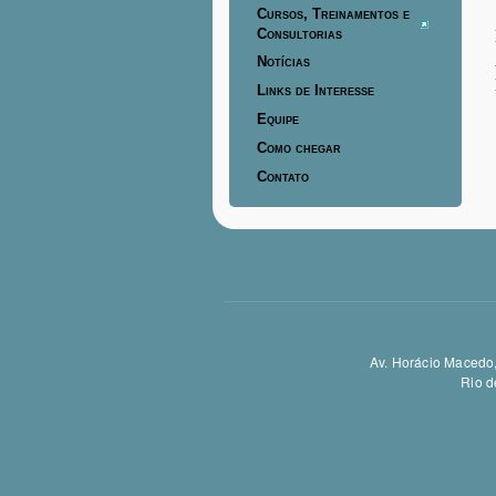
Cursos, Treinamentos e
Consultorias
Notícias
Links de Interesse
Equipe
Como chegar
Contato
Av. Horácio Macedo,
Rio d