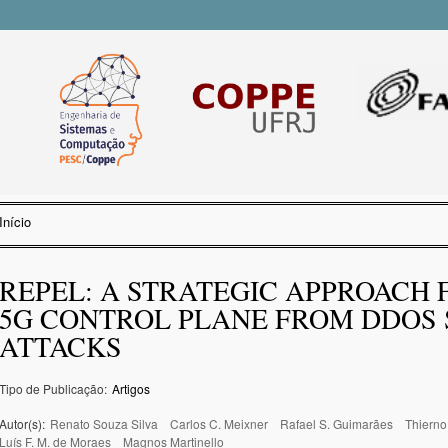
Pular
para o
conteúdo
principal
Início
Você está aqui
REPEL: A STRATEGIC APPROACH
5G CONTROL PLANE FROM DDOS 
ATTACKS
Tipo de Publicação:
Artigos
Autor(s):
Renato Souza Silva
Carlos C. Meixner
Rafael S. Guimarães
Thierno
Luís F. M. de Moraes
Magnos Martinello