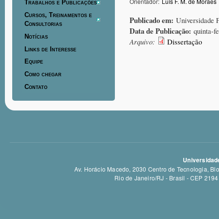
Orientador:
Luís F. M. de Moraes
Trabalhos e Publicações
Cursos, Treinamentos e
Publicado em:
Universidade 
Consultorias
Data de Publicação:
quinta-f
Notícias
Arquivo:
Dissertação
Links de Interesse
Equipe
Como chegar
Contato
Universidade
Av. Horácio Macedo, 2030 Centro de Tecnologia, Bloc
Rio de Janeiro/RJ - Brasil - CEP 21