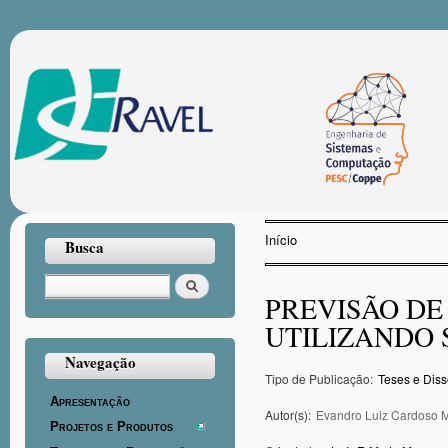
Pul
par
con
prin
Início
Busca
Você está aqui
Buscar
PREVISÃO DE
UTILIZANDO 
Navegação
Tipo de Publicação:
Teses e Diss
Apresentação
Autor(s):
Evandro Luiz Cardoso 
Projetos e Produtos