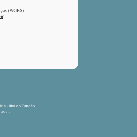
viços (WGRS)
df
ria - Ilha do Fundão
e aqui
.