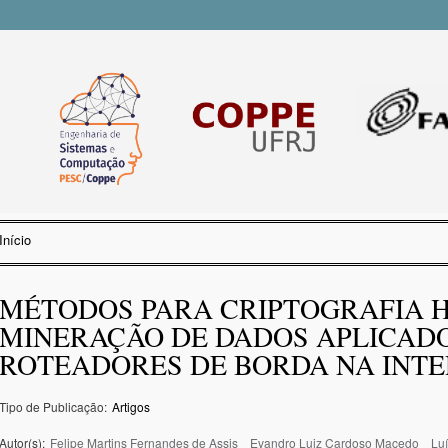
Pular
para o
conteúdo
principal
Início
Você está aqui
MÉTODOS PARA CRIPTOGRAFIA 
MINERAÇÃO DE DADOS APLICADO
ROTEADORES DE BORDA NA INT
Tipo de Publicação:
Artigos
Autor(s):
Felipe Martins Fernandes de Assis
Evandro Luiz Cardoso Macedo
Luí