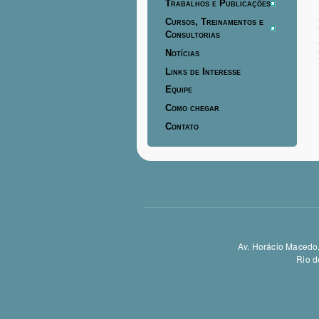
Trabalhos e Publicações
Cursos, Treinamentos e
Consultorias
Notícias
Links de Interesse
Equipe
Como chegar
Contato
Av. Horácio Macedo,
Rio d