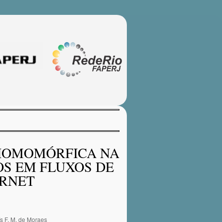
HOMOMÓRFICA NA
S EM FLUXOS DE
ERNET
s F. M. de Moraes