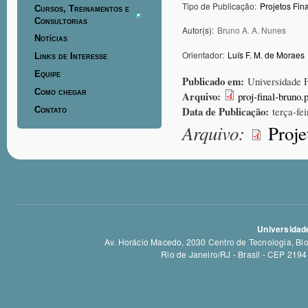
Tipo de Publicação:
Projetos Fin
Cursos, Treinamentos e
Consultorias
Autor(s):
Bruno A. A. Nunes
Notícias
Orientador:
Luís F. M. de Moraes
Links de Interesse
Equipe
Publicado em:
Universidade 
Como chegar
Arquivo:
proj-final-bruno.
Data de Publicação:
Contato
terça-fe
Arquivo:
Proje
Universidade
Av. Horácio Macedo, 2030 Centro de Tecnologia, Bloc
Rio de Janeiro/RJ - Brasil - CEP 21