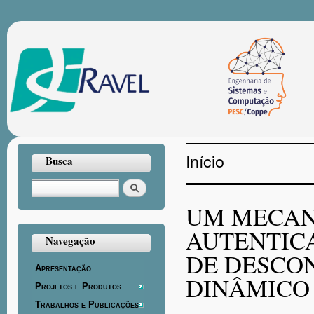
Pul
par
con
prin
Início
Busca
Você está aqui
Buscar
UM MECAN
AUTENTIC
Navegação
DE DESCO
Apresentação
DINÂMICO
Projetos e Produtos
Trabalhos e Publicações