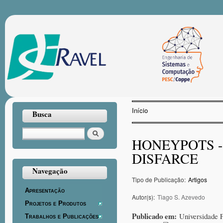
Pul
par
con
prin
Início
Busca
Você está aqui
Buscar
HONEYPOTS -
DISFARCE
Navegação
Tipo de Publicação:
Artigos
Apresentação
Autor(s):
Tiago S. Azevedo
Projetos e Produtos
Publicado em:
Universidade 
Trabalhos e Publicações