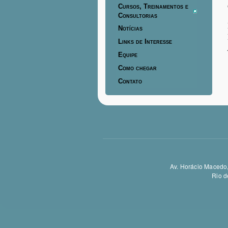
Cursos, Treinamentos e
Consultorias
Notícias
Links de Interesse
Equipe
Como chegar
Contato
Av. Horácio Macedo,
Rio d